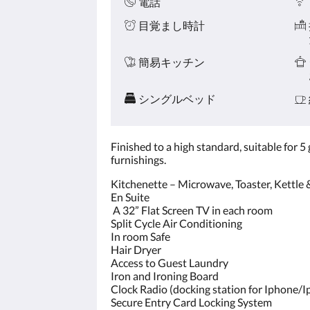
リ
電話
ッ
目覚まし時計
ク
し
て
簡易キッチン
く
だ
さ
シングルベッド
い。
Finished to a high standard, suitable for 5
furnishings.
Kitchenette – Microwave, Toaster, Kettle 
En Suite
A 32” Flat Screen TV in each room
Split Cycle Air Conditioning
In room Safe
Hair Dryer
Access to Guest Laundry
Iron and Ironing Board
Clock Radio (docking station for Iphone/I
Secure Entry Card Locking System